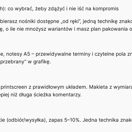
 h): co wybrać, żeby zdążyć i nie iść na kompromis
ybierasz nośniki dostępne „od ręki”, jedną technikę znak
ę, o ile nie mnożysz wariantów i masz plan pakowania o
e, notesy A5 – przewidywalne terminy i czytelne pola zn
„przebrany” w grafikę.
 printscreen z prawidłowym układem. Makieta z wymiar
piej niż długa ścieżka komentarzy.
rtie (odbiór/wysyłka), zapas 5–10%. Jedna technika znak