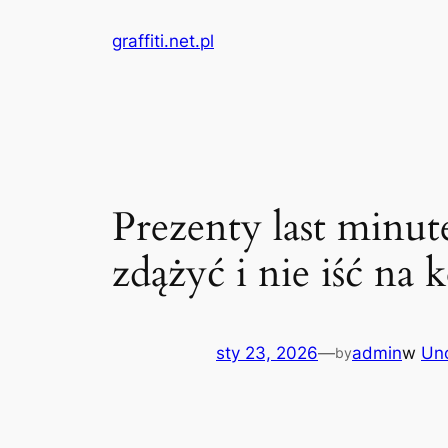
Przejdź
graffiti.net.pl
do
treści
Prezenty last minute
zdążyć i nie iść na
sty 23, 2026
—
admin
w
Un
by